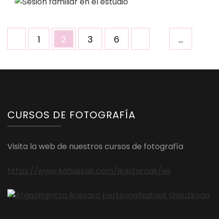
Paginación
Página
Página
Página
Página
1
2
3
6
…
de
entradas
CURSOS DE FOTOGRAFÍA
Visita la web de nuestros cursos de fotografía
https://www.katiuskak.com/ikastaroak/es