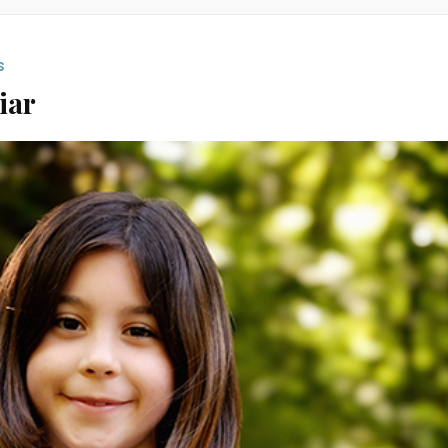
s
iar