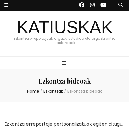
KATIUSKAK
Ezkontza erreportajeak, argazki estudioa eta argazkilaritza
ikastaraoak
Ezkontza bideoak
Home
/
Ezkontzak
/
Ezkontza bideoak
Ezkontza erreportaje pertsonalizatuak egiten ditugu,