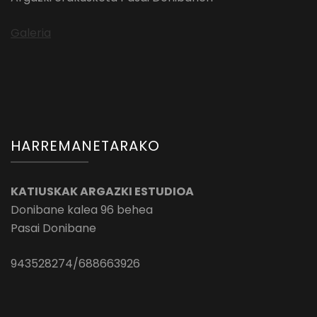
Galeria
HARREMANETARAKO
KATIUSKAK ARGAZKI ESTUDIOA
Donibane kalea 96 behea
Pasai Donibane
943528274/688663926