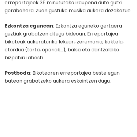
erreportajeek 35 minututako iraupena dute gutxi
gorabehera. Zuen gustuko musika aukera dezakezue.
Ezkontza egunean
: Ezkontza eguneko gertaera
guztiak grabatzen ditugu bideoan: Erreportajea
bikoteak aukeraturiko lekuan, zeremonia, koktela,
otordua (tarta, opariak…), balsa eta dantzaldiko
bizpahiru abesti.
Postboda
: Bikotearen erreportajea beste egun
batean grabatzeko aukera eskaintzen dugu.