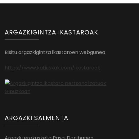
ARGAZKIGINTZA IKASTAROAK
Bisitu argazkigintza ikastaroen webgunea
https://www.katiuskak.com/ikastaroak
ARGAZKI SALMENTA
Argazki erakusketa Pasai Donibanen