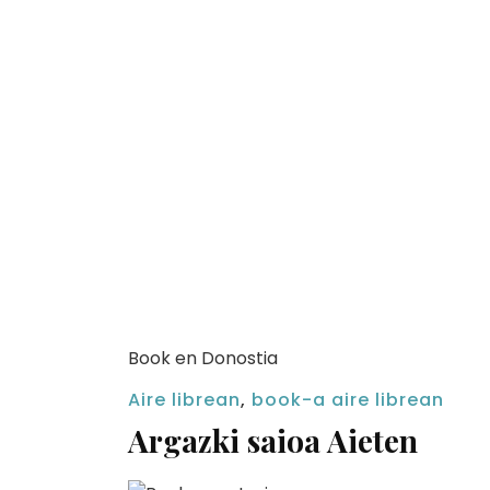
Book en Donostia
Aire librean
,
book-a aire librean
Argazki saioa Aieten