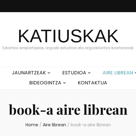
KATIUSKAK
Ezkontza erreportajeak, argazki estudioa eta argazkilaritza ikastaraoak
JAUNARTZEAK
ESTUDIOA
AIRE LIBREAN
BIDEOGINTZA
KONTAKTUA
book-a aire librean
Home
/
Aire librean
/
book-a aire librean