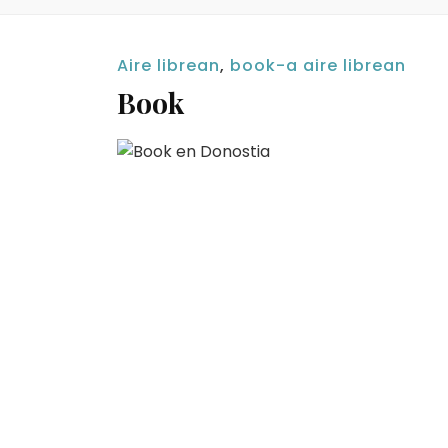
Aire librean
,
book-a aire librean
Book