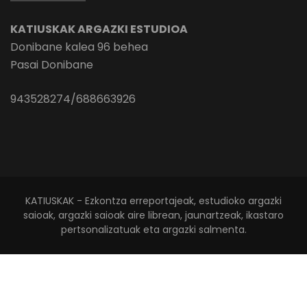
KATIUSKAK ARGAZKI ESTUDIOA
Donibane kalea 96 behea
Pasai Donibane
943528274/688663926
KATIUSKAK - Ezkontza erreportajeak, estudioko argazki
saioak, argazki saioak aire librean, jaunartzeak, ikastaro
pertsonalizatuak eta argazki salmenta.