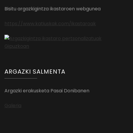
Bisitu argazkigintza ikastaroen webgunea
https://www.katiuskak.com/ikastaroak
ARGAZKI SALMENTA
Argazki erakusketa Pasai Donibanen
Galeria