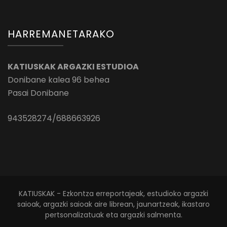
HARREMANETARAKO
KATIUSKAK ARGAZKI ESTUDIOA
Donibane kalea 96 behea
Pasai Donibane
943528274/688663926
KATIUSKAK - Ezkontza erreportajeak, estudioko argazki
saioak, argazki saioak aire librean, jaunartzeak, ikastaro
pertsonalizatuak eta argazki salmenta.