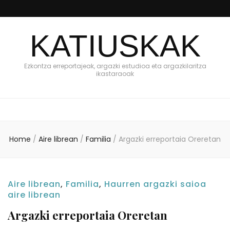
KATIUSKAK
Ezkontza erreportajeak, argazki estudioa eta argazkilaritza
ikastaraoak
Home
/
Aire librean
/
Familia
/
Argazki erreportaia Oreretan
Aire librean
,
Familia
,
Haurren argazki saioa
aire librean
Argazki erreportaia Oreretan