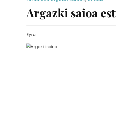
Argazki saioa es
Eyra