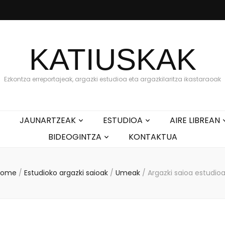
KATIUSKAK
Ezkontza erreportajeak, argazki estudioa eta argazkilaritza ikastaraoak
JAUNARTZEAK
ESTUDIOA
AIRE LIBREAN
BIDEOGINTZA
KONTAKTUA
Home
/
Estudioko argazki saioak
/
Umeak
/
Argazki saioa estudio