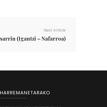
Next Article
sarrin (Igantzi – Nafarroa)
HARREMANETARAKO