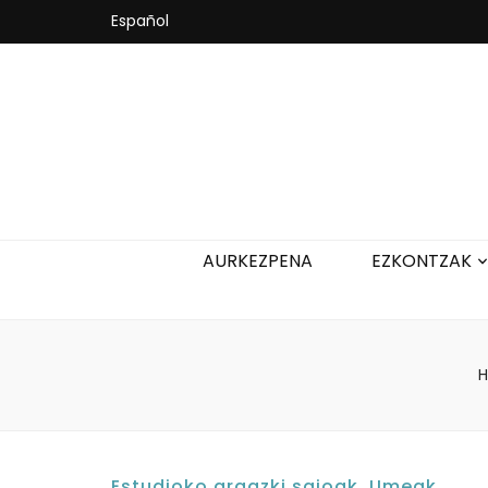
Español
AURKEZPENA
EZKONTZAK
Estudioko argazki saioak
,
Umeak