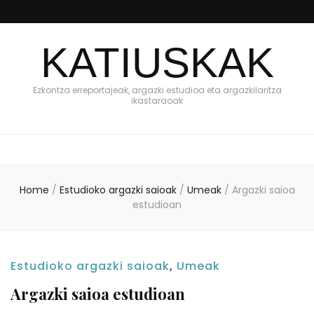
KATIUSKAK
Ezkontza erreportajeak, argazki estudioa eta argazkilaritza
ikastaraoak
Home
/
Estudioko argazki saioak
/
Umeak
/
Argazki saioa
estudioan
Estudioko argazki saioak
,
Umeak
Argazki saioa estudioan