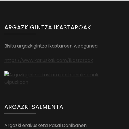
ARGAZKIGINTZA IKASTAROAK
Bisitu argazkigintza ikastaroen webgunea
https://www.katiuskak.com/ikastaroak
ARGAZKI SALMENTA
Argazki erakusketa Pasai Donibanen