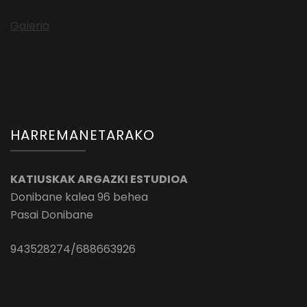
Galeria
HARREMANETARAKO
KATIUSKAK ARGAZKI ESTUDIOA
Donibane kalea 96 behea
Pasai Donibane
943528274/688663926