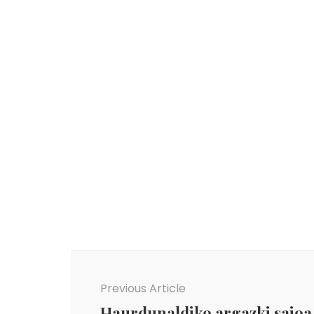
Book en Donostia
Post
Navigation
Previous Article
Haurdunaldiko argazki saioa