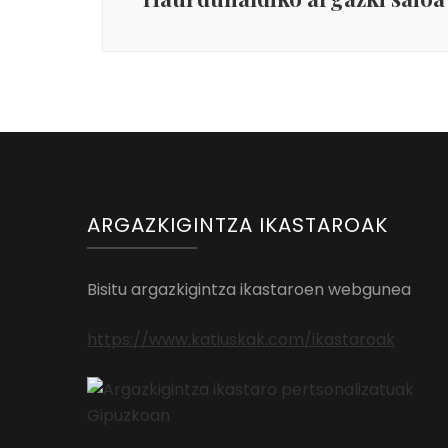
ARGAZKIGINTZA IKASTAROAK
Bisitu argazkigintza ikastaroen webgunea
https://www.katiuskak.com/ikastaroak