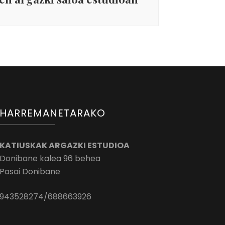
HARREMANETARAKO
KATIUSKAK ARGAZKI ESTUDIOA
Donibane kalea 96 behea
Pasai Donibane
943528274/688663926