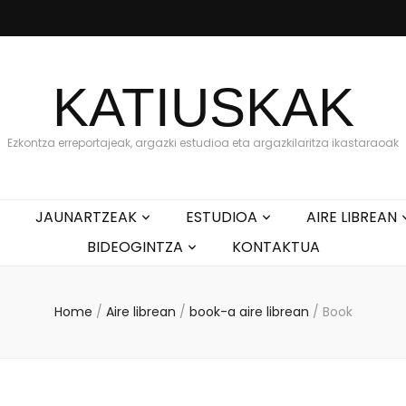
KATIUSKAK
Ezkontza erreportajeak, argazki estudioa eta argazkilaritza ikastaraoak
JAUNARTZEAK
ESTUDIOA
AIRE LIBREAN
BIDEOGINTZA
KONTAKTUA
Home
/
Aire librean
/
book-a aire librean
/
Book