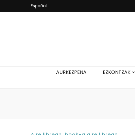
Español
AURKEZPENA
EZKONTZAK
Aire librean
,
book-a aire librean