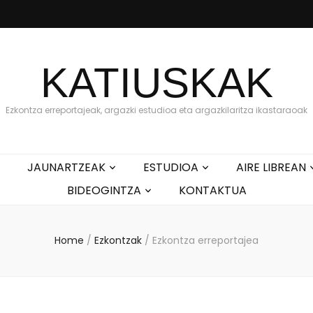
KATIUSKAK
Ezkontza erreportajeak, argazki estudioa eta argazkilaritza ikastaraoak
JAUNARTZEAK
ESTUDIOA
AIRE LIBREAN
BIDEOGINTZA
KONTAKTUA
Home
/
Ezkontzak
/
Ezkontza erreportajea