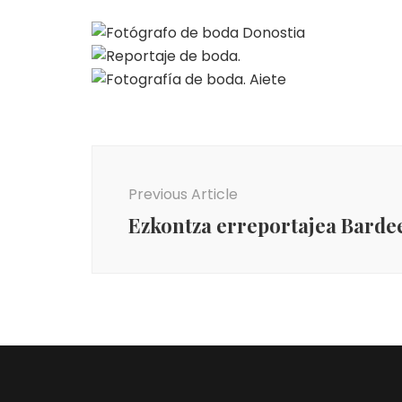
Post
Navigation
Previous Article
Ezkontza erreportajea Barde