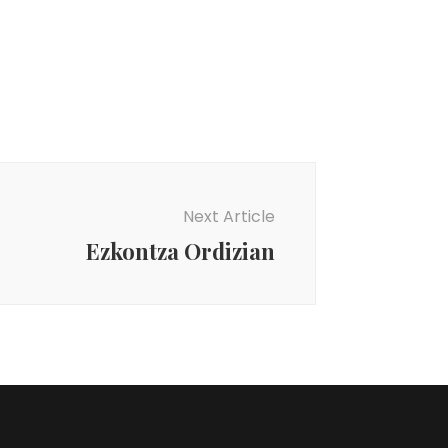
Next Article
Ezkontza Ordizian