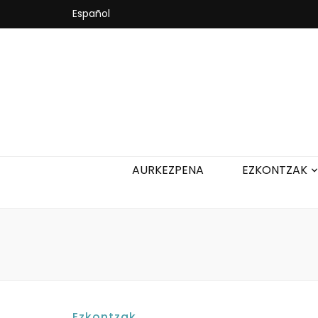
Español
AURKEZPENA
EZKONTZAK
Ezkontzak