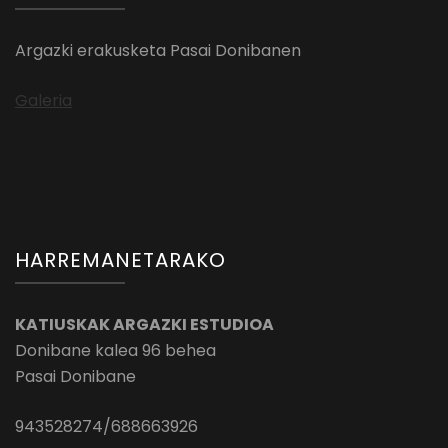
Argazki erakusketa Pasai Donibanen
Galeria
HARREMANETARAKO
KATIUSKAK ARGAZKI ESTUDIOA
Donibane kalea 96 behea
Pasai Donibane
943528274/688663926