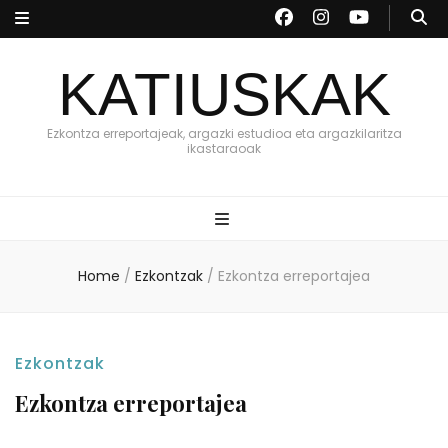
KATIUSKAK
Ezkontza erreportajeak, argazki estudioa eta argazkilaritza
ikastaraoak
Home
/
Ezkontzak
/
Ezkontza erreportajea
Ezkontzak
Ezkontza erreportajea