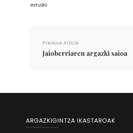
Post
Navigation
Previous Article
Jaioberriaren argazki saioa
ARGAZKIGINTZA IKASTAROAK