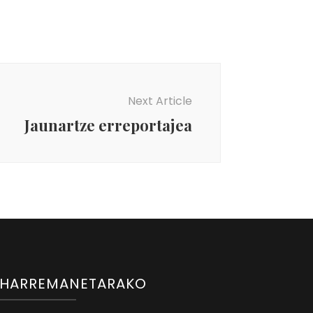
Next Article
Jaunartze erreportajea
HARREMANETARAKO