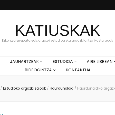
KATIUSKAK
Ezkontza erreportajeak, argazki estudioa eta argazkilaritza ikastaraoak
JAUNARTZEAK
ESTUDIOA
AIRE LIBREAN
BIDEOGINTZA
KONTAKTUA
/
Estudioko argazki saioak
/
Haurdunaldia
/
Haurdunaldiko argazk
ia