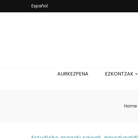
Español
AURKEZPENA
EZKONTZAK
Home
Estudioko argazki saioak
,
Haurdunald