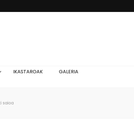
IKASTAROAK
GALERIA
i saioa