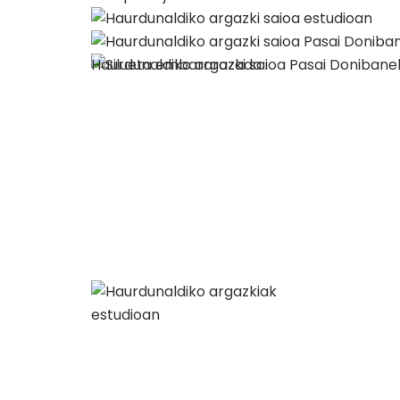
Haurdunaldiko argazki saioa Pasai Donibane