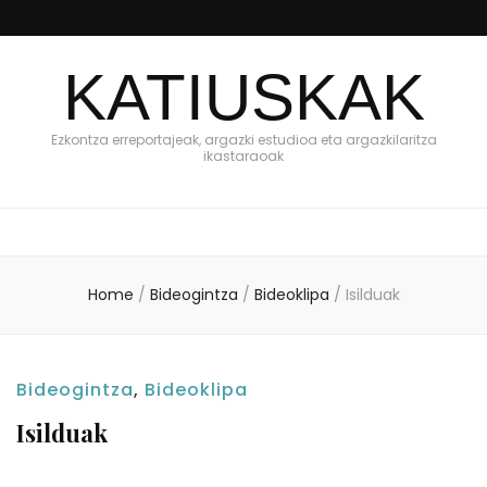
KATIUSKAK
Ezkontza erreportajeak, argazki estudioa eta argazkilaritza
ikastaraoak
Home
/
Bideogintza
/
Bideoklipa
/
Isilduak
Bideogintza
,
Bideoklipa
Isilduak