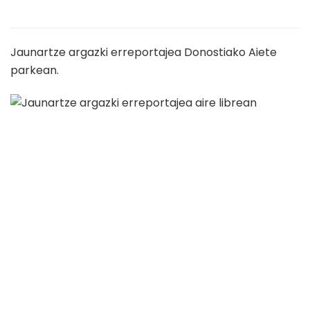
Jaunartze argazki erreportajea Donostiako Aiete
parkean.