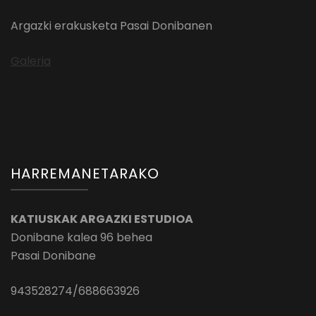
Argazki erakusketa Pasai Donibanen
Galeria
HARREMANETARAKO
KATIUSKAK ARGAZKI ESTUDIOA
Donibane kalea 96 behea
Pasai Donibane
943528274/688663926