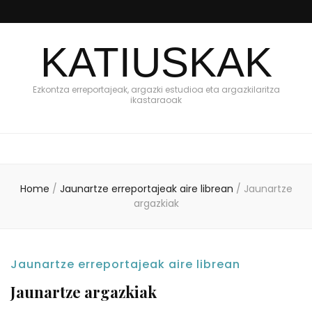
KATIUSKAK
Ezkontza erreportajeak, argazki estudioa eta argazkilaritza
ikastaraoak
Home
/
Jaunartze erreportajeak aire librean
/
Jaunartze
argazkiak
Jaunartze erreportajeak aire librean
Jaunartze argazkiak