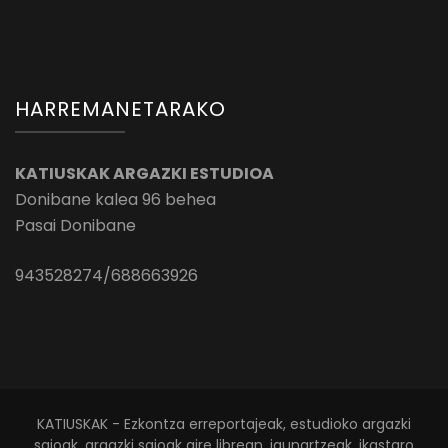
HARREMANETARAKO
KATIUSKAK ARGAZKI ESTUDIOA
Donibane kalea 96 behea
Pasai Donibane
943528274/688663926
KATIUSKAK - Ezkontza erreportajeak, estudioko argazki
saioak, argazki saioak aire librean, jaunartzeak, ikastaro