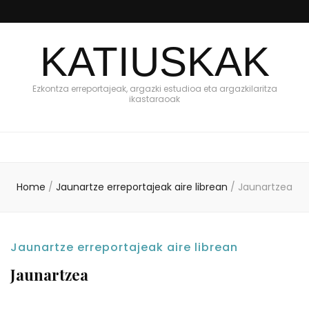
KATIUSKAK
Ezkontza erreportajeak, argazki estudioa eta argazkilaritza
ikastaraoak
Home
/
Jaunartze erreportajeak aire librean
/
Jaunartzea
Jaunartze erreportajeak aire librean
Jaunartzea