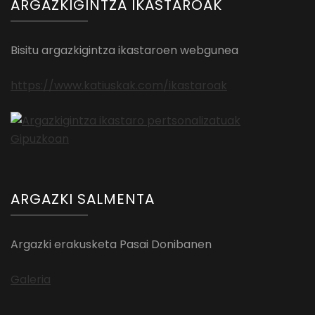
ARGAZKIGINTZA IKASTAROAK
Bisitu argazkigintza ikastaroen webgunea
https://www.katiuskak.com/ikastaroak
ARGAZKI SALMENTA
Argazki erakusketa Pasai Donibanen
Galeria