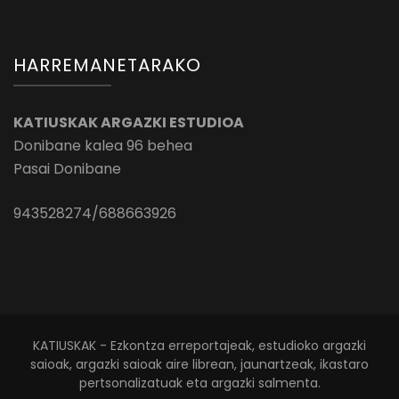
HARREMANETARAKO
KATIUSKAK ARGAZKI ESTUDIOA
Donibane kalea 96 behea
Pasai Donibane
943528274/688663926
KATIUSKAK - Ezkontza erreportajeak, estudioko argazki
saioak, argazki saioak aire librean, jaunartzeak, ikastaro
pertsonalizatuak eta argazki salmenta.