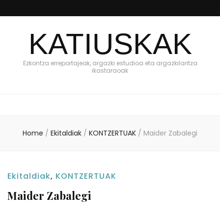
KATIUSKAK
Ezkontza erreportajeak, argazki estudioa eta argazkilaritza
ikastaraoak
Home
/
Ekitaldiak
/
KONTZERTUAK
/
Maider Zabalegi
Ekitaldiak
,
KONTZERTUAK
Maider Zabalegi