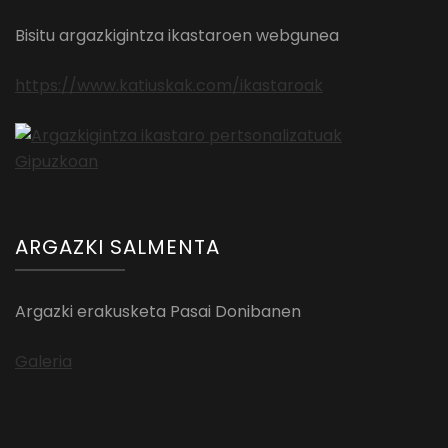
Bisitu argazkigintza ikastaroen webgunea
https://www.katiuskak.com/ikastaroak
ARGAZKI SALMENTA
Argazki erakusketa Pasai Donibanen
Galeria