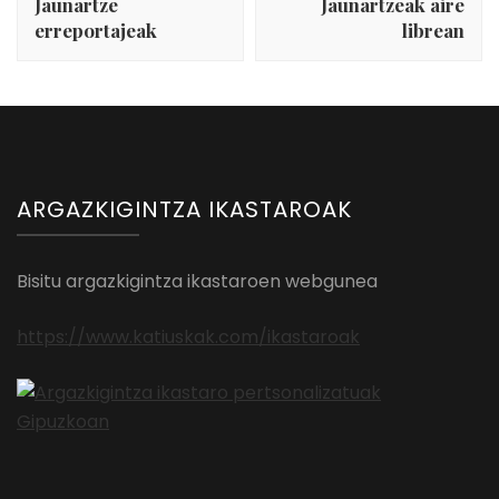
Jaunartze
Jaunartzeak aire
erreportajeak
librean
ARGAZKIGINTZA IKASTAROAK
Bisitu argazkigintza ikastaroen webgunea
https://www.katiuskak.com/ikastaroak