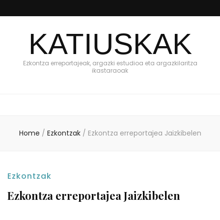
KATIUSKAK
Ezkontza erreportajeak, argazki estudioa eta argazkilaritza
ikastaraoak
Home
/
Ezkontzak
/
Ezkontza erreportajea Jaizkibelen
Ezkontzak
Ezkontza erreportajea Jaizkibelen