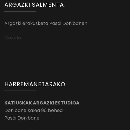
ARGAZKI SALMENTA
Argazki erakusketa Pasai Donibanen
Galeria
HARREMANETARAKO
KATIUSKAK ARGAZKI ESTUDIOA
Donibane kalea 96 behea
Pasai Donibane