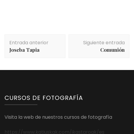
Navegación
Entrada anterior
Siguiente entrada
de
Joseba Tapia
Comunión
entradas
CURSOS DE FOTOGRAFÍA
Visita la web de nuestros cursos de fotografía
https://www.katiuskak.com/ikastaroak/es