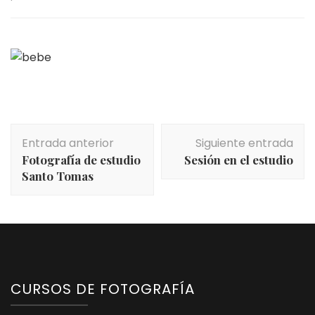
Navegación
Entrada anterior
Siguiente entrada
de
Fotografía de estudio
Sesión en el estudio
entradas
Santo Tomas
CURSOS DE FOTOGRAFÍA