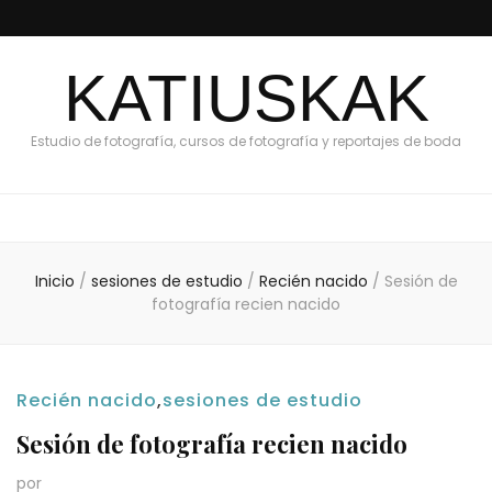
KATIUSKAK
Estudio de fotografía, cursos de fotografía y reportajes de boda
Inicio
/
sesiones de estudio
/
Recién nacido
/
Sesión de
fotografía recien nacido
Recién nacido
,
sesiones de estudio
Sesión de fotografía recien nacido
por