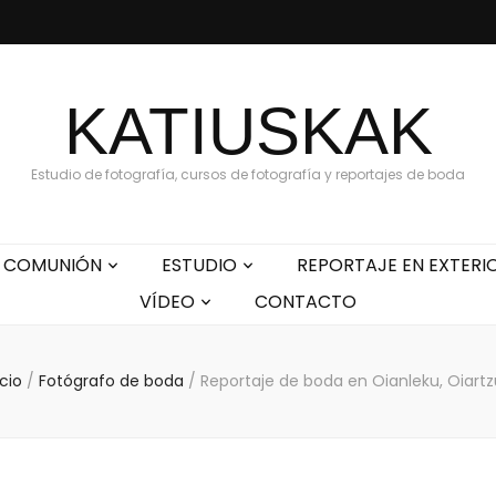
KATIUSKAK
Estudio de fotografía, cursos de fotografía y reportajes de boda
COMUNIÓN
ESTUDIO
REPORTAJE EN EXTERI
VÍDEO
CONTACTO
icio
/
Fotógrafo de boda
/
Reportaje de boda en Oianleku, Oiart