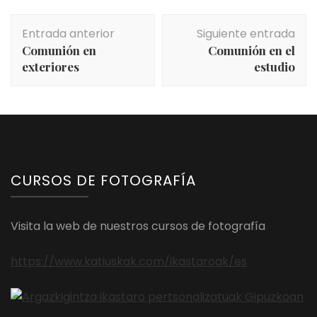
Navegación
Entrada anterior
Siguiente entrada
de
Comunión en
Comunión en el
entradas
exteriores
estudio
CURSOS DE FOTOGRAFÍA
Visita la web de nuestros cursos de fotografía
https://www.katiuskak.com/ikastaroak/es