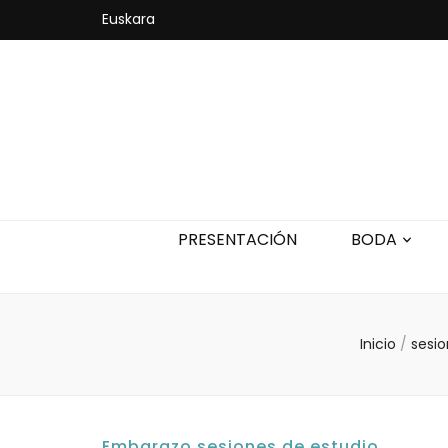
Euskara
PRESENTACIÓN
BODA
Inicio
/
sesi
Embarazo
,
sesiones de estudio