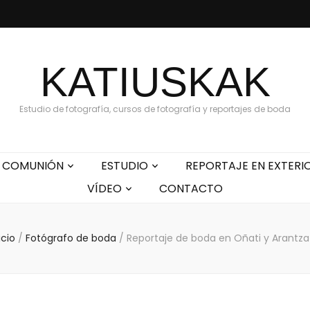
KATIUSKAK
Estudio de fotografía, cursos de fotografía y reportajes de boda
COMUNIÓN
ESTUDIO
REPORTAJE EN EXTERI
VÍDEO
CONTACTO
icio
/
Fotógrafo de boda
/
Reportaje de boda en Oñati y Arantza