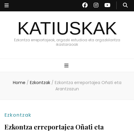
KATIUSKAK
Ezkontza erreportajeak, argazki estudioa eta argazkilaritza
ikastaraoak
Home
/
Ezkontzak
/
Ezkontza erreportajea Oñati eta
Arantzazun
Ezkontzak
Ezkontza erreportajea Oñati eta