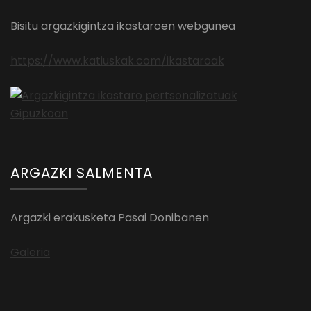
Bisitu argazkigintza ikastaroen webgunea
https://www.katiuskak.com/ikastaroak
ARGAZKI SALMENTA
Argazki erakusketa Pasai Donibanen
Galeria