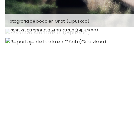
Fotografía de boda en Oñati (Gipuzkoa)
Ezkontza erreportaia Arantzazun (Gipuzkoa)