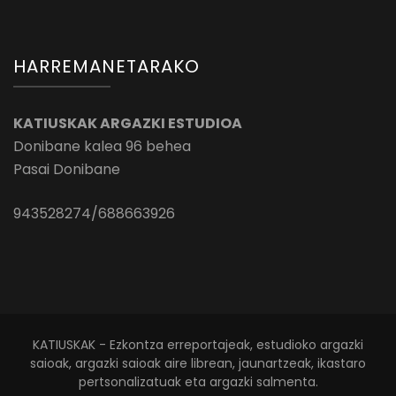
HARREMANETARAKO
KATIUSKAK ARGAZKI ESTUDIOA
Donibane kalea 96 behea
Pasai Donibane
943528274/688663926
KATIUSKAK - Ezkontza erreportajeak, estudioko argazki
saioak, argazki saioak aire librean, jaunartzeak, ikastaro
pertsonalizatuak eta argazki salmenta.