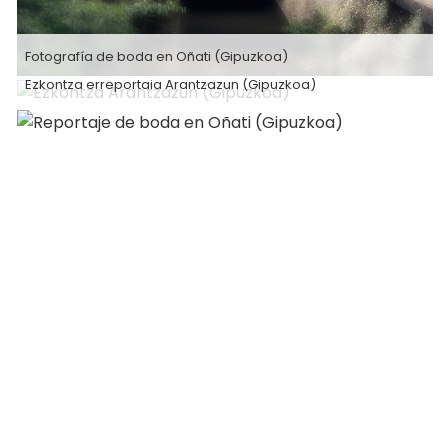
Fotografía de boda en Oñati (Gipuzkoa)
Ezkontza erreportaia Arantzazun (Gipuzkoa)