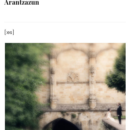
Arantzazun
[:es]