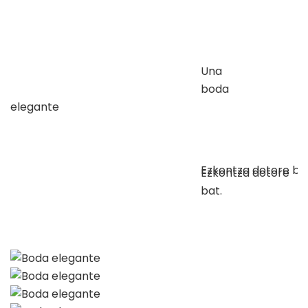
Una
boda
elegante
Ezkontza dotore bat
Ezkontza dotore
bat.