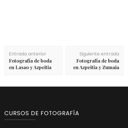
Navegación
Entrada anterior
Siguiente entrada
de
Fotografía de boda
Fotografía de boda
entradas
en Lasao y Azpeitia
en Azpeitia y Zumaia
CURSOS DE FOTOGRAFÍA