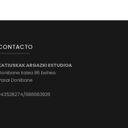
CONTACTO
KATIUSKAK ARGAZKI ESTUDIOA
Donibane kalea 96 behea
Pasai Donibane
943528274/688663926