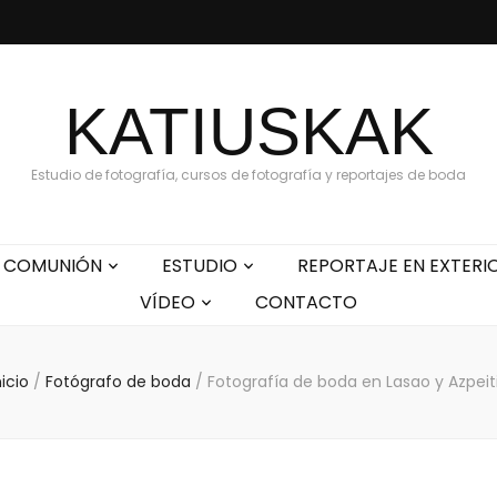
KATIUSKAK
Estudio de fotografía, cursos de fotografía y reportajes de boda
COMUNIÓN
ESTUDIO
REPORTAJE EN EXTERI
VÍDEO
CONTACTO
nicio
/
Fotógrafo de boda
/
Fotografía de boda en Lasao y Azpeit