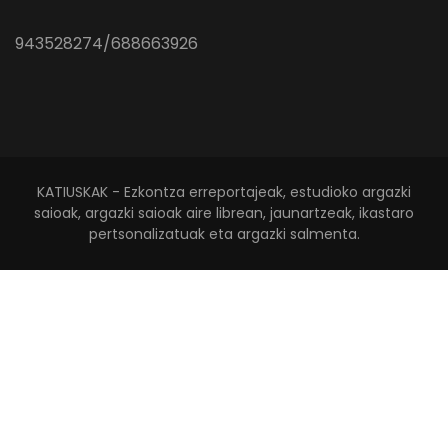
943528274/688663926
KATIUSKAK - Ezkontza erreportajeak, estudioko argazki
saioak, argazki saioak aire librean, jaunartzeak, ikastaro
pertsonalizatuak eta argazki salmenta.