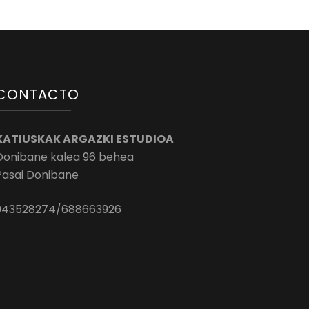
CONTACTO
KATIUSKAK ARGAZKI ESTUDIOA
Donibane kalea 96 behea
Pasai Donibane
943528274/688663926