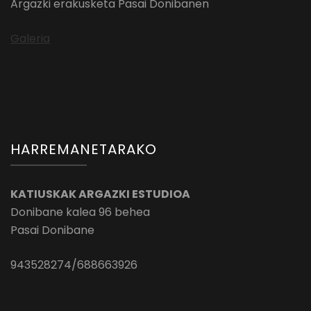
Argazki erakusketa Pasai Donibanen
Galeria
HARREMANETARAKO
KATIUSKAK ARGAZKI ESTUDIOA
Donibane kalea 96 behea
Pasai Donibane
943528274/688663926