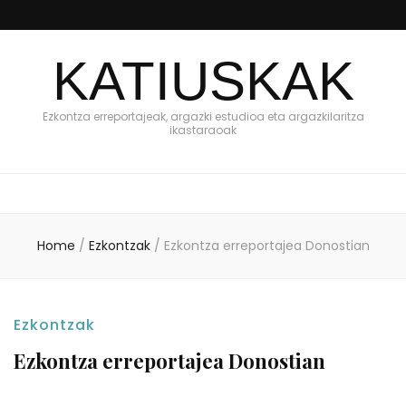
KATIUSKAK
Ezkontza erreportajeak, argazki estudioa eta argazkilaritza
ikastaraoak
Home
/
Ezkontzak
/
Ezkontza erreportajea Donostian
Ezkontzak
Ezkontza erreportajea Donostian