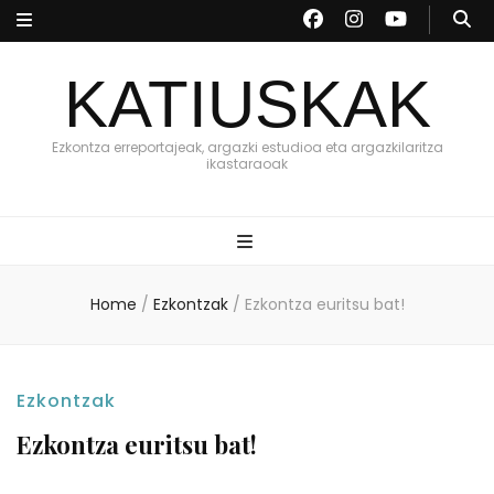
KATIUSKAK
Ezkontza erreportajeak, argazki estudioa eta argazkilaritza
ikastaraoak
Home
/
Ezkontzak
/
Ezkontza euritsu bat!
Ezkontzak
Ezkontza euritsu bat!