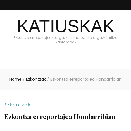
KATIUSKAK
Ezkontza erreportajeak, argazki estudioa eta argazkilaritza
ikastaraoak
Home
/
Ezkontzak
/
Ezkontza erreportajea Hondarribian
Ezkontzak
Ezkontza erreportajea Hondarribian