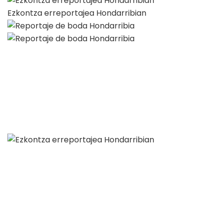
Ezkontza erreportajea Hondarribian