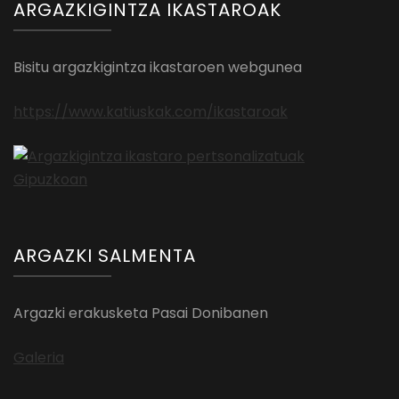
ARGAZKIGINTZA IKASTAROAK
Bisitu argazkigintza ikastaroen webgunea
https://www.katiuskak.com/ikastaroak
ARGAZKI SALMENTA
Argazki erakusketa Pasai Donibanen
Galeria