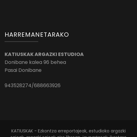
HARREMANETARAKO
KATIUSKAK ARGAZKI ESTUDIOA
Donibane kalea 96 behea
Pasai Donibane
943528274/688663926
KATIUSKAK - Ezkontza erreportajeak, estudioko argazki