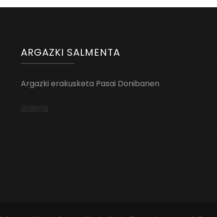
ARGAZKI SALMENTA
Argazki erakusketa Pasai Donibanen
Galeria