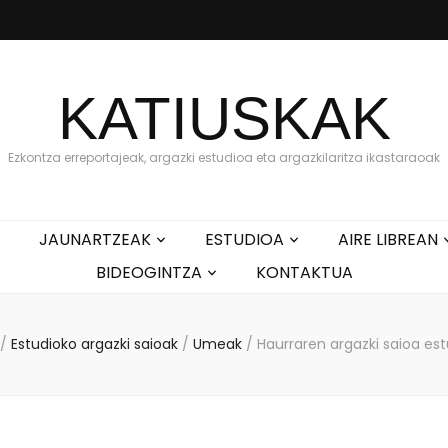
KATIUSKAK
Ezkontza erreportajeak, argazki estudioa eta argazkilaritza ikastaraoak
JAUNARTZEAK
ESTUDIOA
AIRE LIBREAN
BIDEOGINTZA
KONTAKTUA
/
Estudioko argazki saioak
/
Umeak
/
Haurraren argazki saioa es