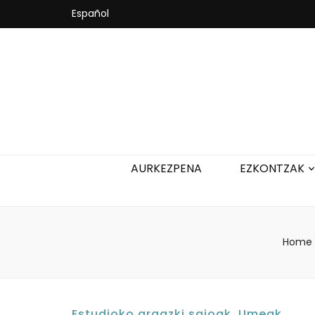
Español
AURKEZPENA
EZKONTZAK
Home
Estudioko argazki saioak
,
Umeak