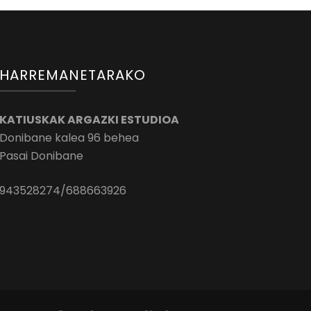
HARREMANETARAKO
KATIUSKAK ARGAZKI ESTUDIOA
Donibane kalea 96 behea
Pasai Donibane
943528274/688663926