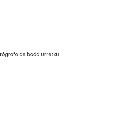
tógrafo de boda Urretxu