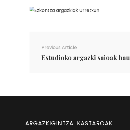
Fotografía de boda en Urretxu.
Post
Navigation
Previous Article
Estudioko argazki saioak ha
ARGAZKIGINTZA IKASTAROAK