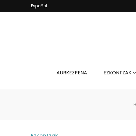
Español
AURKEZPENA
EZKONTZAK
Ezkontzak