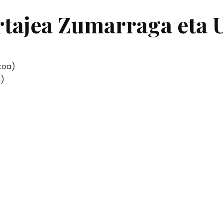
rtajea Zumarraga eta 
a)