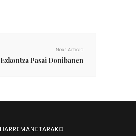
Next Article
Ezkontza Pasai Donibanen
HARREMANETARAKO