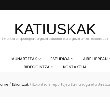
KATIUSKAK
Ezkontza erreportajeak, argazki estudioa eta argazkilaritza ikastaraoak
JAUNARTZEAK
ESTUDIOA
AIRE LIBREAN
BIDEOGINTZA
KONTAKTUA
Home
/
Ezkontzak
/
Ezkontza erreportajea Zumarraga eta Urretx