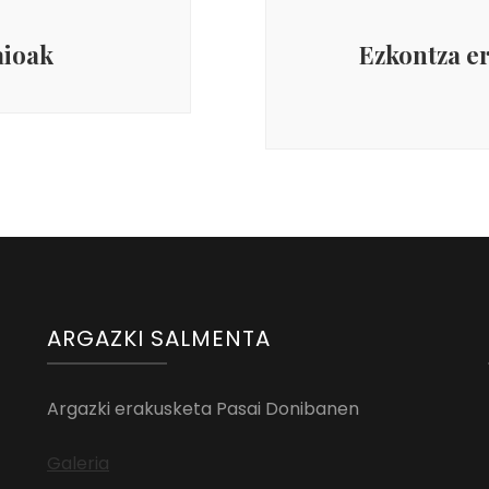
aioak
Ezkontza e
ARGAZKI SALMENTA
Argazki erakusketa Pasai Donibanen
Galeria