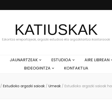
KATIUSKAK
Ezkontza erreportajeak, argazki estudioa eta argazkilaritza ikastaraoak
JAUNARTZEAK
ESTUDIOA
AIRE LIBREAN
BIDEOGINTZA
KONTAKTUA
/
Estudioko argazki saioak
/
Umeak
/
Estudioko argazki saioak ha