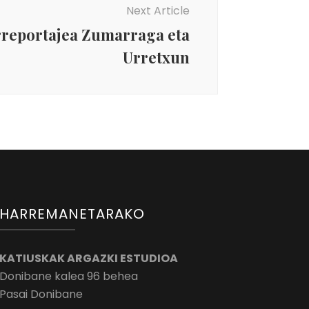
Next Article
rreportajea Zumarraga eta
Urretxun
HARREMANETARAKO
KATIUSKAK ARGAZKI ESTUDIOA
Donibane kalea 96 behea
Pasai Donibane