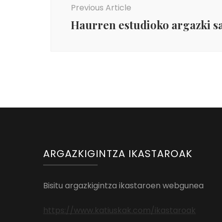
Previous Article
Haurren estudioko argazki s
ARGAZKIGINTZA IKASTAROAK
Bisitu argazkigintza ikastaroen webgunea
https://www.katiuskak.com/ikastaroak