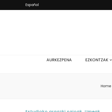
Español
AURKEZPENA
EZKONTZAK
Home
Estudioko argazki saioak
,
Umeak