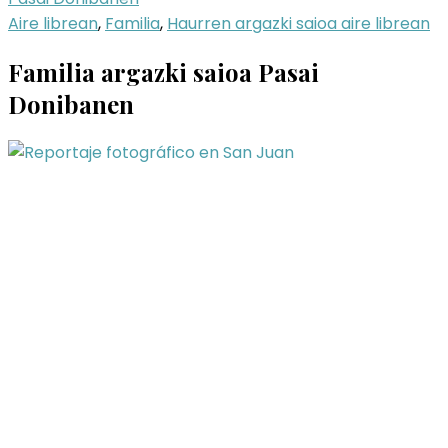
Aire librean
,
Familia
,
Haurren argazki saioa aire librean
Familia argazki saioa Pasai
Donibanen