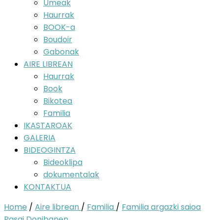
Umeak
Haurrak
BOOK-a
Boudoir
Gabonak
AIRE LIBREAN
Haurrak
Book
Bikotea
Familia
IKASTAROAK
GALERIA
BIDEOGINTZA
Bideoklipa
dokumentalak
KONTAKTUA
Home
/
Aire librean
/
Familia
/
Familia argazki saioa
Pasai Donibanen