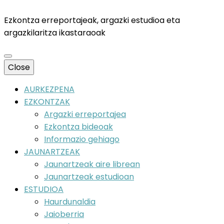
Ezkontza erreportajeak, argazki estudioa eta
argazkilaritza ikastaraoak
Close
AURKEZPENA
EZKONTZAK
Argazki erreportajea
Ezkontza bideoak
Informazio gehiago
JAUNARTZEAK
Jaunartzeak aire librean
Jaunartzeak estudioan
ESTUDIOA
Haurdunaldia
Jaioberria