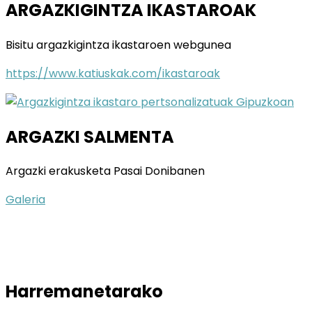
ARGAZKIGINTZA IKASTAROAK
Bisitu argazkigintza ikastaroen webgunea
https://www.katiuskak.com/ikastaroak
ARGAZKI SALMENTA
Argazki erakusketa Pasai Donibanen
Galeria
Harremanetarako