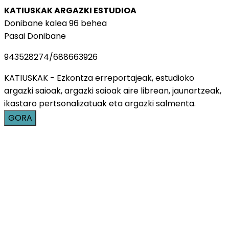
KATIUSKAK ARGAZKI ESTUDIOA
Donibane kalea 96 behea
Pasai Donibane
943528274/688663926
KATIUSKAK - Ezkontza erreportajeak, estudioko
argazki saioak, argazki saioak aire librean, jaunartzeak,
ikastaro pertsonalizatuak eta argazki salmenta.
GORA