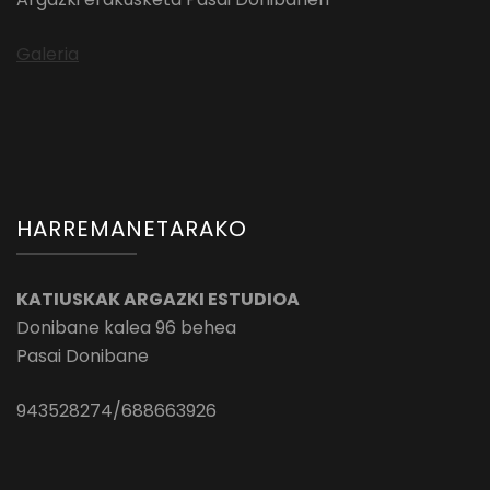
Galeria
HARREMANETARAKO
KATIUSKAK ARGAZKI ESTUDIOA
Donibane kalea 96 behea
Pasai Donibane
943528274/688663926