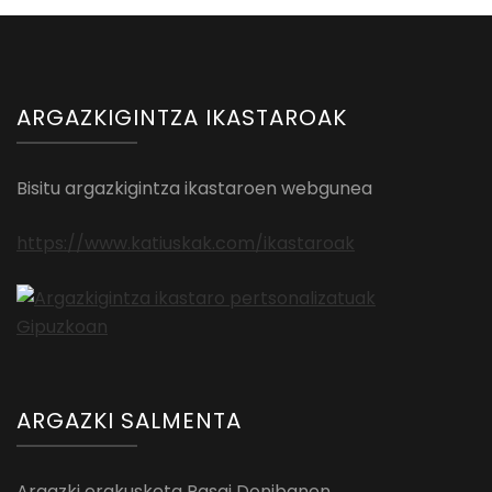
ARGAZKIGINTZA IKASTAROAK
Bisitu argazkigintza ikastaroen webgunea
https://www.katiuskak.com/ikastaroak
ARGAZKI SALMENTA
Argazki erakusketa Pasai Donibanen