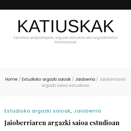
KATIUSKAK
Ezkontza erreportajeak, argazki estudioa eta argazkilaritza
ikastaraoak
Home
/
Estudioko argazki saioak
/
Jaioberria
/
Jaioberriaren
argazki saioa estudioan
Estudioko argazki saioak
,
Jaioberria
Jaioberriaren argazki saioa estudioan