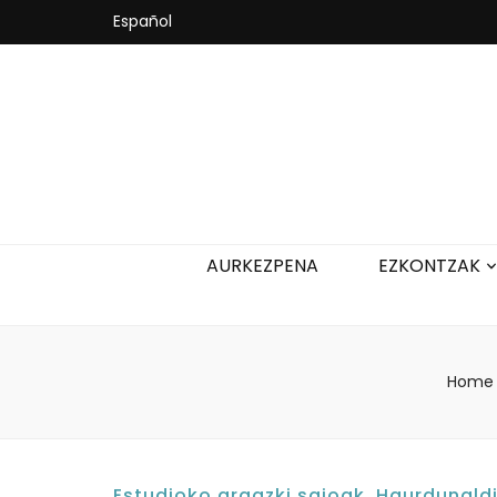
Español
AURKEZPENA
EZKONTZAK
Home
Estudioko argazki saioak
,
Haurdunald