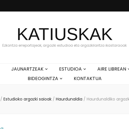
KATIUSKAK
Ezkontza erreportajeak, argazki estudioa eta argazkilaritza ikastaraoak
JAUNARTZEAK
ESTUDIOA
AIRE LIBREAN
BIDEOGINTZA
KONTAKTUA
/
Estudioko argazki saioak
/
Haurdunaldia
/
Haurdunaldiko argazk
ia