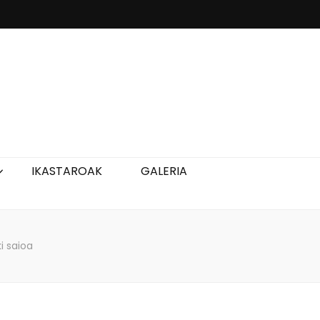
IKASTAROAK
GALERIA
i saioa