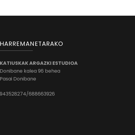
HARREMANETARAKO
KATIUSKAK ARGAZKI ESTUDIOA
Donibane kalea 96 behea
Pasai Donibane
943528274/688663926