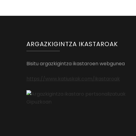
ARGAZKIGINTZA IKASTAROAK
Bisitu argazkigintza ikastaroen webgunea
https://www.katiuskak.com/ikastaroak