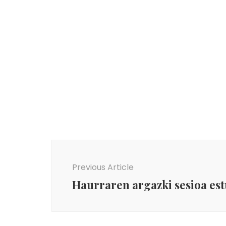
Post
Navigation
Previous Article
Haurraren argazki sesioa es