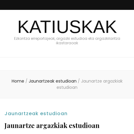
KATIUSKAK
Ezkontza erreportajeak, argazki estudioa eta argazkilaritza
ikastaraoak
Home
/
Jaunartzeak estudioan
/
Jaunartze argazkiak
estudioan
Jaunartzeak estudioan
Jaunartze argazkiak estudioan