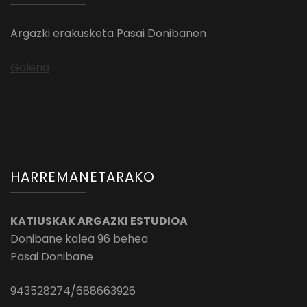
Argazki erakusketa Pasai Donibanen
Galeria
HARREMANETARAKO
KATIUSKAK ARGAZKI ESTUDIOA
Donibane kalea 96 behea
Pasai Donibane
943528274/688663926