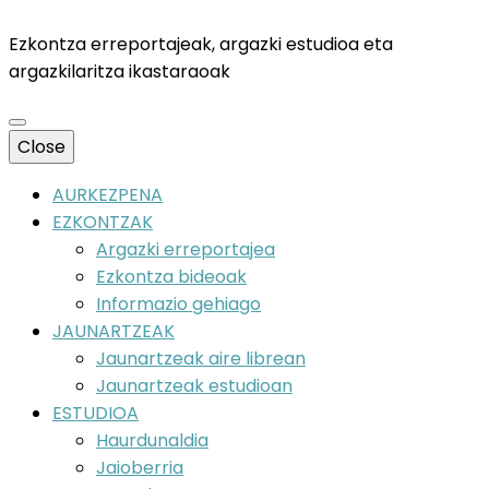
Ezkontza erreportajeak, argazki estudioa eta
argazkilaritza ikastaraoak
Close
AURKEZPENA
EZKONTZAK
Argazki erreportajea
Ezkontza bideoak
Informazio gehiago
JAUNARTZEAK
Jaunartzeak aire librean
Jaunartzeak estudioan
ESTUDIOA
Haurdunaldia
Jaioberria