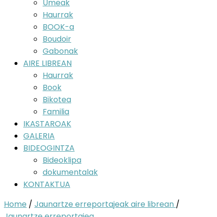
Umeak
Haurrak
BOOK-a
Boudoir
Gabonak
AIRE LIBREAN
Haurrak
Book
Bikotea
Familia
IKASTAROAK
GALERIA
BIDEOGINTZA
Bideoklipa
dokumentalak
KONTAKTUA
Home
/
Jaunartze erreportajeak aire librean
/
Jaunartze erreportajea