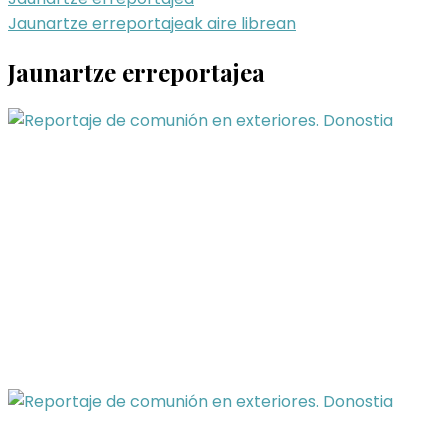
Jaunartze erreportajeak aire librean
Jaunartze erreportajea