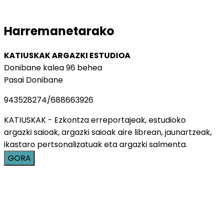
Harremanetarako
KATIUSKAK ARGAZKI ESTUDIOA
Donibane kalea 96 behea
Pasai Donibane
943528274/688663926
KATIUSKAK - Ezkontza erreportajeak, estudioko
argazki saioak, argazki saioak aire librean, jaunartzeak,
ikastaro pertsonalizatuak eta argazki salmenta.
GORA