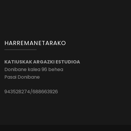
HARREMANETARAKO
KATIUSKAK ARGAZKI ESTUDIOA
Donibane kalea 96 behea
Pasai Donibane
943528274/688663926