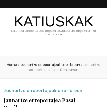
KATIUSKAK
Ezkontza erreportajeak, argazki estudioa eta argazkilaritza
ikastaraoak
Home
/
Jaunartze erreportajeak aire librean
/
Jaunartze
erreportajea Pasai Donibanen
Jaunartze erreportajeak aire librean
Jaunartze erreportajea Pasai