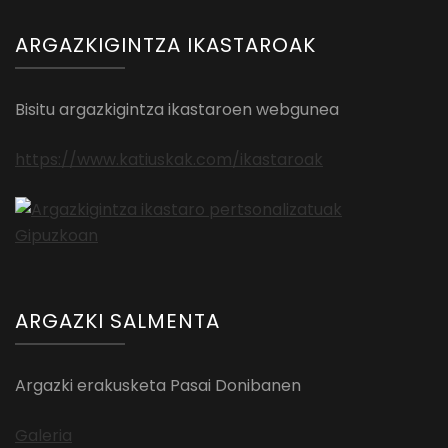
ARGAZKIGINTZA IKASTAROAK
Bisitu argazkigintza ikastaroen webgunea
https://www.katiuskak.com/ikastaroak
ARGAZKI SALMENTA
Argazki erakusketa Pasai Donibanen
Galeria